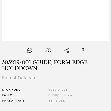
505219-001 GUIDE, FORM EDGE
HOLDDOWN
Entrust Datacard
STOK KODU
505219-001
KATEGORI
DC9000 Serisi
PIYASA FIYATI
65,43 USD