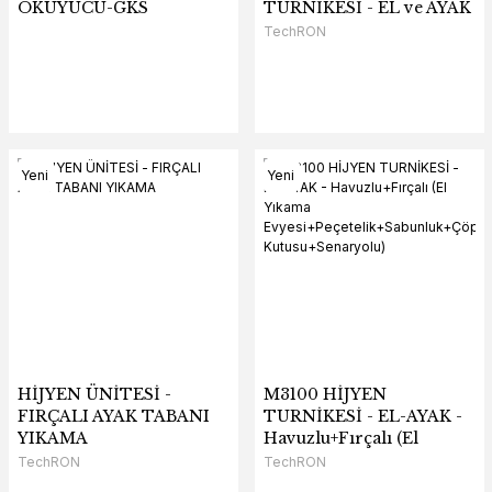
OKUYUCU-GKS
TURNİKESİ - EL ve AYAK
TechRON
Yeni
Yeni
HİJYEN ÜNİTESİ -
M3100 HİJYEN
FIRÇALI AYAK TABANI
TURNİKESİ - EL-AYAK -
YIKAMA
Havuzlu+Fırçalı (El
Yıkama
TechRON
TechRON
Evyesi+Peçetelik+Sabunluk