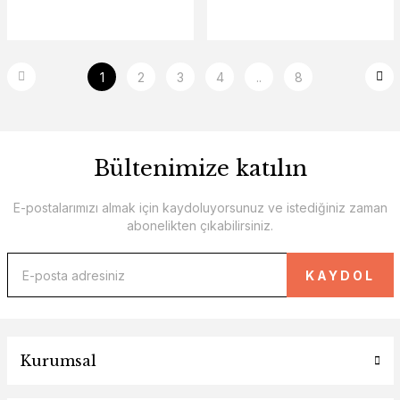
Kutusu+Senaryolu)
1
2
3
4
..
8
Bültenimize katılın
E-postalarımızı almak için kaydoluyorsunuz ve istediğiniz zaman
abonelikten çıkabilirsiniz.
KAYDOL
Kurumsal