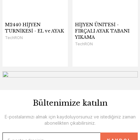
COMFY TURNİKE
M2440 HİJYEN
HİJYEN ÜNİTESİ -
TURNİKESİ - EL ve AYAK
FIRÇALI AYAK TABANI
YIKAMA
TechRON
TechRON
Bültenimize katılın
E-postalarımızı almak için kaydoluyorsunuz ve istediğiniz zaman
abonelikten çıkabilirsiniz.