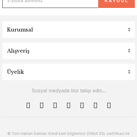
KAYDOL
Kurumsal
Alışveriş
TELESKOPİK MANTAR BARİYER (KENDİNDEN SATRALL
Üyelik
Sosyal medyada bizi takip edin...
© Tüm Hakları Saklıdır. Kredi kartı bilgileriniz 256bit SSL sertifikası ile