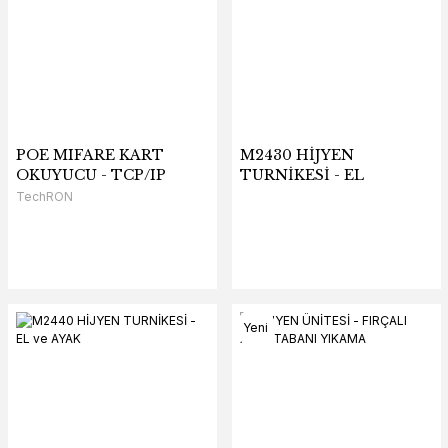
POE MIFARE KART OKUYUCU - TCP/IP
POE MIFARE KART
M2430 HİJYEN
TechRON
OKUYUCU - TCP/IP
TURNİKESİ - EL
TechRON
Yeni
Yeni