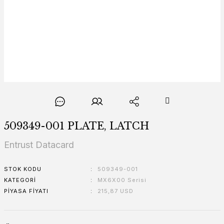
509349-001 PLATE, LATCH
Entrust Datacard
STOK KODU
509349-001
KATEGORI
MX6X00 Serisi
PIYASA FIYATI
215,87 USD