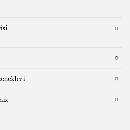
isi
çenekleri
niz