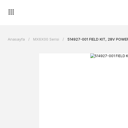
Anasayfa
MX6X00 Serisi
514927-001 FIELD KIT, 28V POW