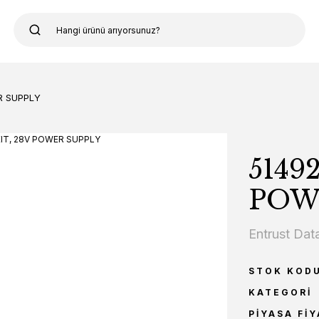
ER SUPPLY
5149
POW
Entrust Dat
STOK KOD
KATEGORI
PIYASA FIY