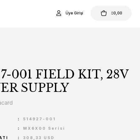
Üye Girişi
0,00
27-001 FIELD KIT, 28V
ER SUPPLY
acard
U
514927-001
MX6X00 Serisi
ATI
308,33 USD