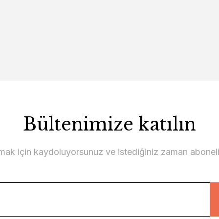
Bültenimize katılın
lmak için kaydoluyorsunuz ve istediğiniz zaman abonelikt