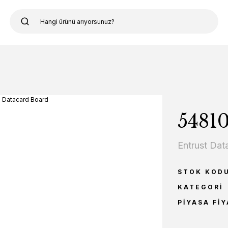
5481
Entrust Dat
STOK KOD
KATEGORI
PIYASA FIY