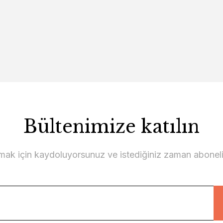
Bültenimize katılın
lmak için kaydoluyorsunuz ve istediğiniz zaman abonelikt