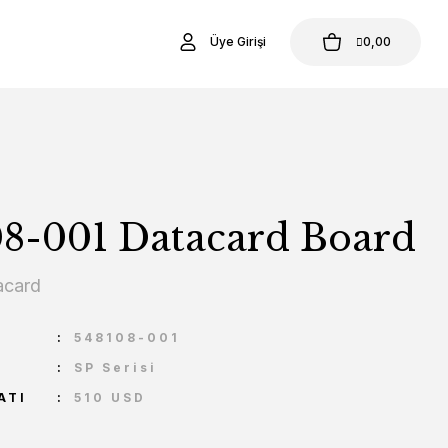
Üye Girişi
0,00
08-001 Datacard Board
acard
U
548108-001
SP Serisi
ATI
510 USD