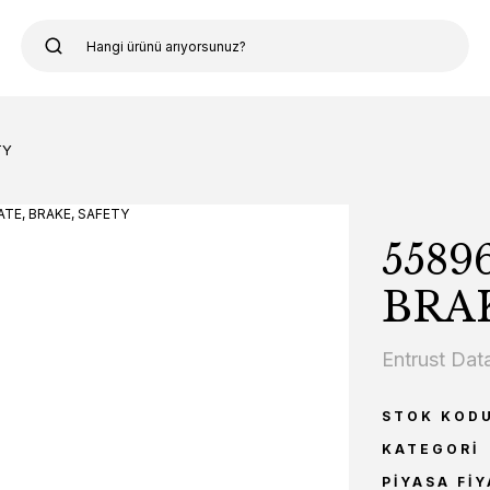
TY
5589
BRAK
Entrust Dat
STOK KOD
KATEGORI
PIYASA FIY