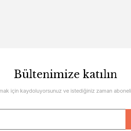
Bültenimize katılın
lmak için kaydoluyorsunuz ve istediğiniz zaman abonelikt