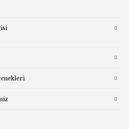
isi
çenekleri
niz