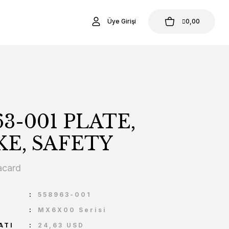
Üye Girişi
0,00
63-001 PLATE,
E, SAFETY
acard
U
558963-001
MX6X00 Serisi
ATI
24,63 USD