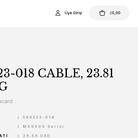
Üye Girişi
0,00
23-018 CABLE, 23.81
G
acard
U
569323-018
MX6X00 Serisi
ATI
29,54 USD