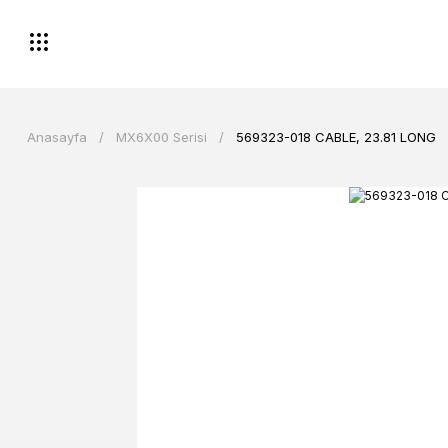
Anasayfa
MX6X00 Serisi
569323-018 CABLE, 23.81 LONG