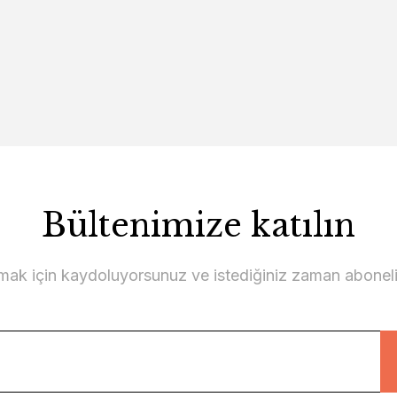
Bültenimize katılın
lmak için kaydoluyorsunuz ve istediğiniz zaman abonelikt