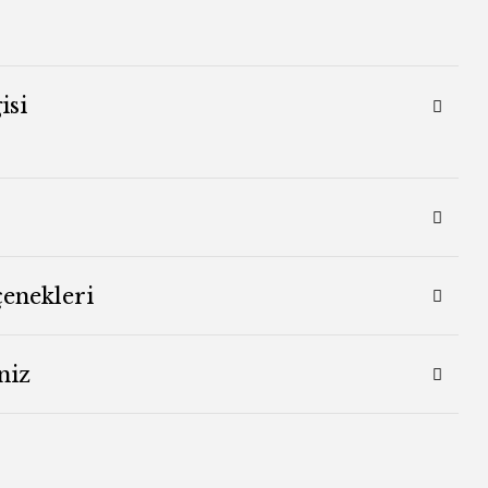
isi
çenekleri
niz