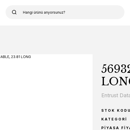
5693
LON
Entrust Dat
STOK KOD
KATEGORI
PIYASA FIY