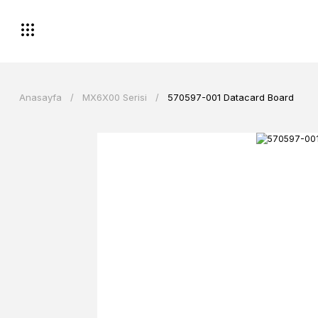
Anasayfa
MX6X00 Serisi
570597-001 Datacard Board