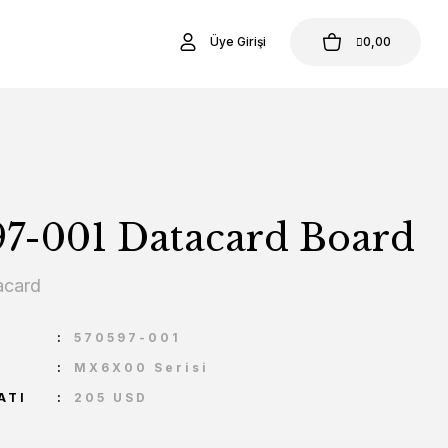
Üye Girişi
0,00
97-001 Datacard Board
acard
U
570597-001
MX6X00 Serisi
ATI
205 USD