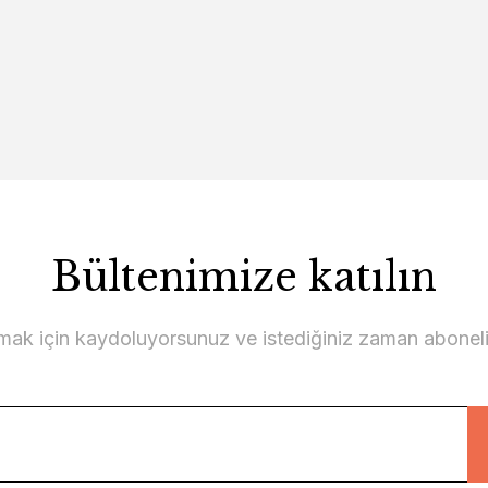
Bültenimize katılın
lmak için kaydoluyorsunuz ve istediğiniz zaman abonelikt