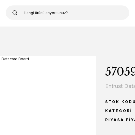
5705
Entrust Dat
STOK KOD
KATEGORI
PIYASA FIY