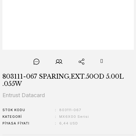
803111-067 SPARING,EXT.50OD 5.00L
.055W
Entrust Datacard
STOK KODU
803111-067
KATEGORI
MX6X00 Serisi
PIYASA FIYATI
6,44 USD