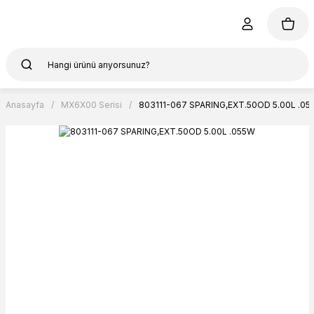
Anasayfa
MX6X00 Serisi
803111-067 SPARING,EXT.50OD 5.00L .05