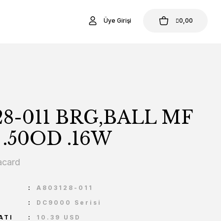
Üye Girişi
0,00
28-011 BRG,BALL MF
D .50OD .16W
acard
U
A803128-011
DC9000 Serisi
ATI
10.39 USD