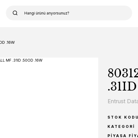
0OD .16W
8031
.31I
Entrust Dat
STOK KOD
KATEGORI
PIYASA FIY