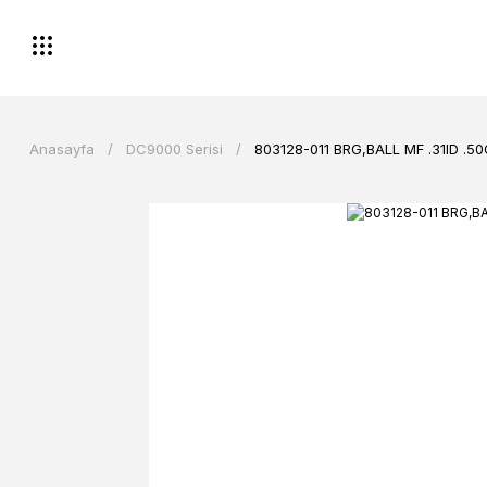
Anasayfa
DC9000 Serisi
803128-011 BRG,BALL MF .31ID .5