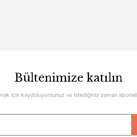
Bültenimize katılın
lmak için kaydoluyorsunuz ve istediğiniz zaman abonelikt