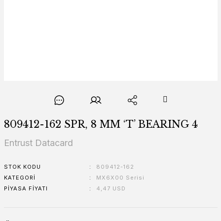
809412-162 SPR, 8 MM ‘T’ BEARING 4
Entrust Datacard
STOK KODU
809412-162
KATEGORI
MX6X00 Serisi
PIYASA FIYATI
4,47 USD