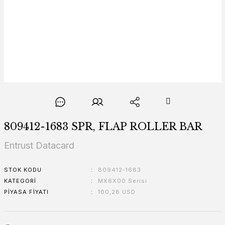
809412-1683 SPR, FLAP ROLLER BAR
Entrust Datacard
STOK KODU
809412-1683
KATEGORI
MX6X00 Serisi
PIYASA FIYATI
100,28 USD