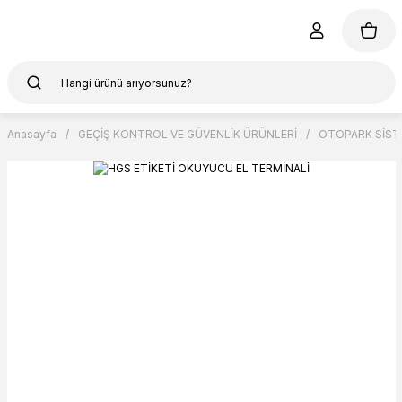
Anasayfa
GEÇİŞ KONTROL VE GÜVENLİK ÜRÜNLERİ
OTOPARK SİST