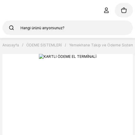
Anasayfa
ÖDEME SİSTEMLERİ
Yemekhane Takip ve Ödeme Sisteml