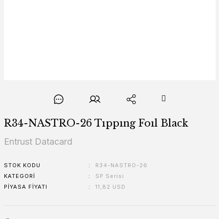
R34-NASTRO-26 Tıppıng Foıl Black
Entrust Datacard
STOK KODU
R34-NASTRO-26
KATEGORI
SP Serisi
PIYASA FIYATI
11,82 USD