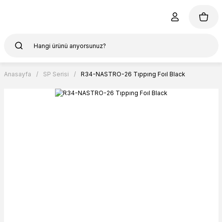
Anasayfa
SP Serisi
R34-NASTRO-26 Tıppıng Foıl Black