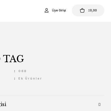
Üye Girişi
0,00
 TAG
U
068
Ek Ürünler
isi