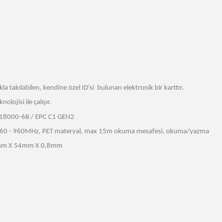
kla takılabilen, kendine özel ID’si
bulunan elektronik bir karttır.
lojisi ile çalışır.
18000-6B / EPC C1 GEN2
60 - 960MHz, PET materyal, max 15m okuma mesafesi, okuma/yazma
m X 54mm X 0,8mm