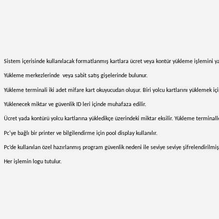
Sistem içerisinde kullanılacak formatlanmış kartlara ücret veya kontür yükleme işlemini ya
Yükleme merkezlerinde
veya sabit satış gişelerinde bulunur.
Yükleme terminali iki adet mifare kart okuyucudan oluşur. Biri yolcu kartlarını yüklemek için
Yüklenecek miktar ve güvenlik ID leri içinde muhafaza edilir.
Ücret yada kontürü yolcu kartlarına yükledikçe üzerindeki miktar eksilir. Yükleme terminaller
Pc'ye bağlı bir printer ve bilgilendirme için pool display kullanılır.
Pc’de kullanılan özel hazırlanmış program güvenlik nedeni ile seviye seviye şifrelendirilmişt
Her işlemin logu tutulur.