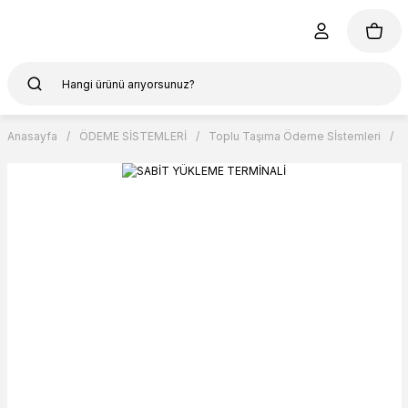
Anasayfa
ÖDEME SİSTEMLERİ
Toplu Taşıma Ödeme Sİstemleri