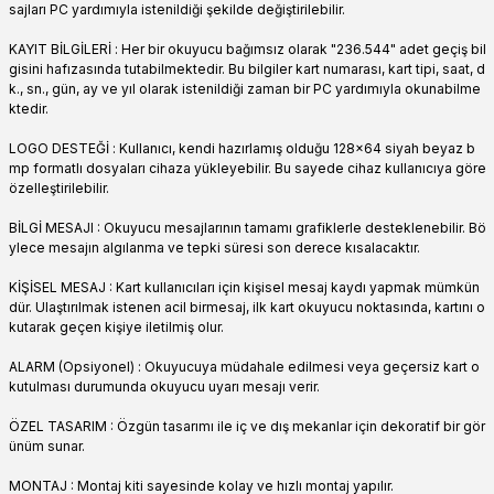
sajları PC yardımıyla istenildiği şekilde değiştirilebilir.
KAYIT BİLGİLERİ : Her bir okuyucu bağımsız olarak "236.544" adet geçiş bil
gisini hafızasında tutabilmektedir. Bu bilgiler kart numarası, kart tipi, saat, d
k., sn., gün, ay ve yıl olarak istenildiği zaman bir PC yardımıyla okunabilme
ktedir.
LOGO DESTEĞİ : Kullanıcı, kendi hazırlamış olduğu 128x64 siyah beyaz b
mp formatlı dosyaları cihaza yükleyebilir. Bu sayede cihaz kullanıcıya göre
özelleştirilebilir.
BİLGİ MESAJI : Okuyucu mesajlarının tamamı grafiklerle desteklenebilir. Bö
ylece mesajın algılanma ve tepki süresi son derece kısalacaktır.
KİŞİSEL MESAJ : Kart kullanıcıları için kişisel mesaj kaydı yapmak mümkün
dür. Ulaştırılmak istenen acil birmesaj, ilk kart okuyucu noktasında, kartını o
kutarak geçen kişiye iletilmiş olur.
ALARM (Opsiyonel) : Okuyucuya müdahale edilmesi veya geçersiz kart o
kutulması durumunda okuyucu uyarı mesajı verir.
ÖZEL TASARIM : Özgün tasarımı ile iç ve dış mekanlar için dekoratif bir gör
ünüm sunar.
MONTAJ : Montaj kiti sayesinde kolay ve hızlı montaj yapılır.