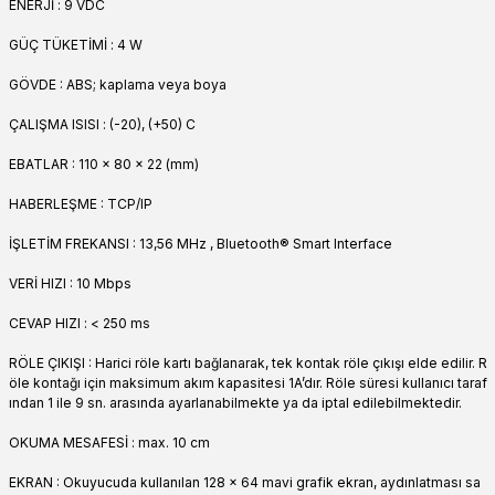
ENERJİ : 9 VDC
GÜÇ TÜKETİMİ : 4 W
GÖVDE : ABS; kaplama veya boya
ÇALIŞMA ISISI : (-20), (+50) C
EBATLAR : 110 x 80 x 22 (mm)
HABERLEŞME : TCP/IP
İŞLETİM FREKANSI : 13,56 MHz , Bluetooth® Smart Interface
VERİ HIZI : 10 Mbps
CEVAP HIZI : < 250 ms
RÖLE ÇIKIŞI : Harici röle kartı bağlanarak, tek kontak röle çıkışı elde edilir. R
öle kontağı için maksimum akım kapasitesi 1A’dır. Röle süresi kullanıcı taraf
ından 1 ile 9 sn. arasında ayarlanabilmekte ya da iptal edilebilmektedir.
OKUMA MESAFESİ : max. 10 cm
EKRAN : Okuyucuda kullanılan 128 x 64 mavi grafik ekran, aydınlatması sa