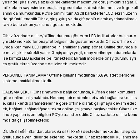
yesinde ışıksız veya az ışıklı mekanlarda maksimum görüş imkanı sağlar. G
rafik ekran sayesinde mesajların görsel olarak desteklenmesi ve logo kull
anımı da mümkündür. PC’de tanımlı tüm ASCII karakterler LCD ekran üzerin
de görüntülenebilir.Cihaz, giriş-çıkış ya da çift yönlü olarak ayarlanabilmek
te ve bunu ekran yazısında göstermektedir.
Cihaz üzerinde online/offline durumu gösteren LED indikatörler bulunur. A
ynı LED indikatörler onay/ret bilgisini de göstermektedir. Cihaz offline dur
umda iken mavi LED ışıklar belirli aralıklarla yanıp söner. Online durumda is
e mavi ışıklar sürekli yanar. Geçiş onayı yeşil, onay verilmeyen durumlarda
ise kırmızı LED ışıklar ile belirtmektedir. Ekranlı modelde onay durumu ayrı
ca grafik ekran üzerinde de izlenebilmektedir.
PERSONEL TANIMLAMA : Offline çalışma modunda 16,896 adet personel
sisteme tanıtılabilmektedir.
ÇALIŞMA ŞEKLİ : Cihaz networke bağlı konumda, PC’den gelen komutlara
göre online çalışmaktadır. Herhangi bir nedenle network bağlantısı kesilirs
e, cihaz kendi parametrelerine göre offline olarak çalışmaya devam edec
ek, bağlantı sağlandığında tekrar online çalışmaya başlayacaktır. Cihaz üze
rinde yapılan işlem bilgileri PC’ye transfer edilir. Cihaz sadece online konu
mda da çalışabilmektedir.
DİL DESTEĞİ : Standart olarak iki dil (TR-EN) desteklenmektedir. Talep do
ğrultusunda yeni diller de eklenebilmektedir. Cihaz üzerindeki kullanıcı me