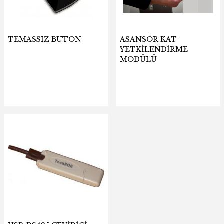
TURNİKE SİSTEMLERİ
YÖNLENDİRME (Küpeşte) SİSTEMLERİ
TEMASSIZ BUTON
ASANSÖR KAT
YETKİLENDİRME
MODÜLÜ