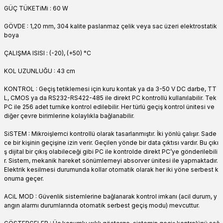
GÜÇ TÜKETiMi : 60 W
GÖVDE : 1,20 mm, 304 kalite paslanmaz çelik veya sac üzeri elektrostatik
boya
ÇALIŞMA ISISI : (-20), (+50) °C
KOL UZUNLUĞU : 43 cm
KONTROL : Geçiş tetiklemesi için kuru kontak ya da 3-50 V DC darbe, TT
L, CMOS ya da RS232-RS422-485 ile direkt PC kontrollü kullanılabilir. Tek
PC ile 256 adet turnike kontrol edilebilir. Her türlü geçiş kontrol ünitesi ve
diğer çevre birimlerine kolaylıkla bağlanabilir.
SiSTEM : Mikroişlemci kontrollü olarak tasarlanmıştır. İki yönlü çalışır. Sade
ce bir kişinin geçişine izin verir. Geçilen yönde bir data çıktısı vardır. Bu çıkı
ş dijital bir çıkış olabileceği gibi PC ile kontrolde direkt PC’ye gönderilebili
r. Sistem, mekanik hareket sönümlemeyi absorver ünitesi ile yapmaktadır.
Elektrik kesilmesi durumunda kollar otomatik olarak her iki yöne serbest k
onuma geçer.
ACiL MOD : Güvenlik sistemlerine bağlanarak kontrol imkanı (acil durum, y
angın alarmı durumlarında otomatik serbest geçiş modu) mevcuttur.