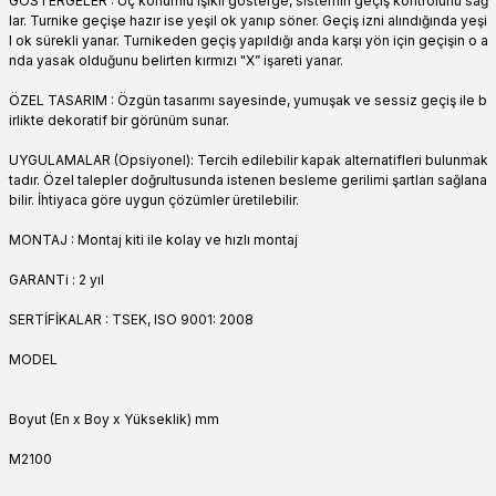
GÖSTERGELER : Üç konumlu ışıklı gösterge, sistemin geçiş kontrolünü sağ
lar. Turnike geçişe hazır ise yeşil ok yanıp söner. Geçiş izni alındığında yeşi
l ok sürekli yanar. Turnikeden geçiş yapıldığı anda karşı yön için geçişin o a
nda yasak olduğunu belirten kırmızı "X” işareti yanar.
ÖZEL TASARIM : Özgün tasarımı sayesinde, yumuşak ve sessiz geçiş ile b
irlikte dekoratif bir görünüm sunar.
UYGULAMALAR (Opsiyonel): Tercih edilebilir kapak alternatifleri bulunmak
tadır. Özel talepler doğrultusunda istenen besleme gerilimi şartları sağlana
bilir. İhtiyaca göre uygun çözümler üretilebilir.
MONTAJ : Montaj kiti ile kolay ve hızlı montaj
GARANTi : 2 yıl
SERTİFİKALAR : TSEK, ISO 9001: 2008
MODEL
Boyut (En x Boy x Yükseklik) mm
M2100