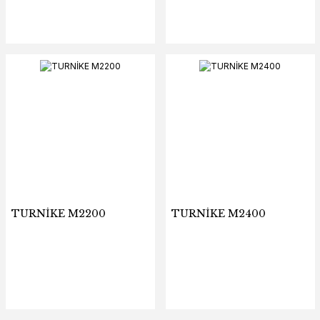
Evyesi+Peçetelik+Sabunluk+Çöp
Kutusu+Senaryolu)
TURNİKE M2200
TURNİKE M2400