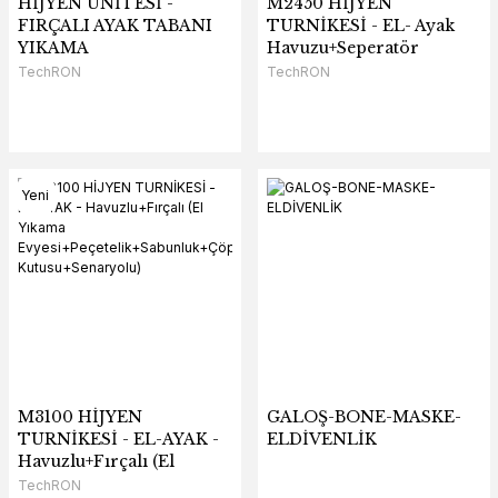
HİJYEN ÜNİTESİ -
M2450 HİJYEN
FIRÇALI AYAK TABANI
TURNİKESİ - EL- Ayak
YIKAMA
Havuzu+Seperatör
TechRON
TechRON
Yeni
M3100 HİJYEN
GALOŞ-BONE-MASKE-
TURNİKESİ - EL-AYAK -
ELDİVENLİK
Havuzlu+Fırçalı (El
Yıkama
TechRON