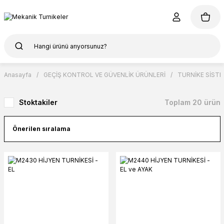
Anasayfa
GEÇİŞ KONTROL VE GÜVENLİK ÜRÜNLERİ
TURNİKE SİSTE
Stoktakiler
Toplam 20 ürün